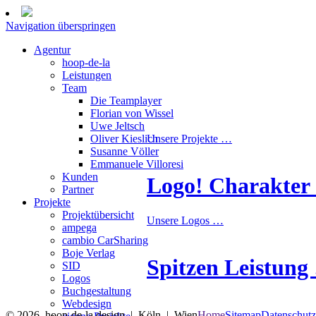
Navigation überspringen
Agentur
hoop-de-la
Leistungen
Team
Die Teamplayer
Florian von Wissel
Uwe Jeltsch
Oliver Kieslich
Unsere Projekte …
Susanne Völler
Emmanuele Villoresi
Kunden
Logo! Charakter
Partner
Projekte
Projektübersicht
Unsere Logos …
ampega
cambio CarSharing
Boje Verlag
Spitzen Leistung
SID
Logos
Buchgestaltung
Webdesign
© 2026 hoop-de-la design | Köln | Wien
Home
Sitemap
Datenschutz