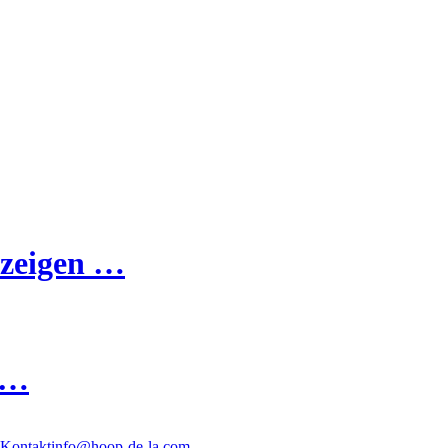
 zeigen …
 …
Kontakt
info@hoop-de-la.com