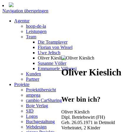
Navigation überspringen
Agentur
hoop-de-la
Leistungen
Team
Die Teamplayer
Florian von Wissel
Uwe Jeltsch
Oliver Kieslich
Susanne Völler
Emmanuele Villoresi
Oliver Kieslich
Kunden
Partner
Projekte
Projektübersicht
ampega
Wer bin ich?
cambio CarSharing
Boje Verlag
SID
Oliver Kieslich
Logos
Dipl. Betriebswirt (FH)
Buchgestaltung
Geb. 26.05.1971 in Detmold
Webdesign
Verheiratet, 2 Kinder